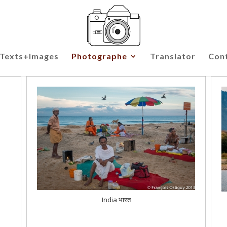
Texts+Images
Photographe
Translator
Con
India भारत