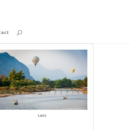
tact
Laos